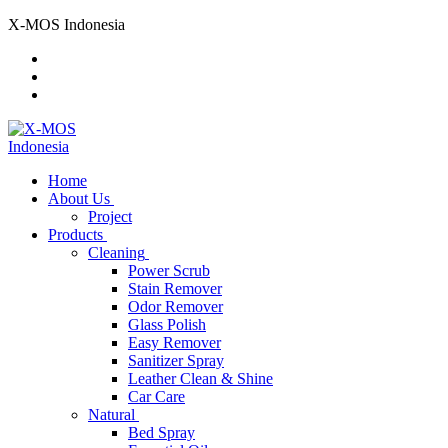
Skip
Menu
Close
X-MOS Indonesia
to
content
Home
About Us
Project
Products
Cleaning
Power Scrub
Stain Remover
Odor Remover
Glass Polish
Easy Remover
Sanitizer Spray
Leather Clean & Shine
Car Care
Natural
Bed Spray