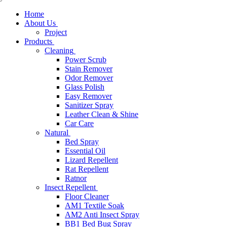
Home
About Us
Project
Products
Cleaning
Power Scrub
Stain Remover
Odor Remover
Glass Polish
Easy Remover
Sanitizer Spray
Leather Clean & Shine
Car Care
Natural
Bed Spray
Essential Oil
Lizard Repellent
Rat Repellent
Ratnor
Insect Repellent
Floor Cleaner
AM1 Textile Soak
AM2 Anti Insect Spray
BB1 Bed Bug Spray