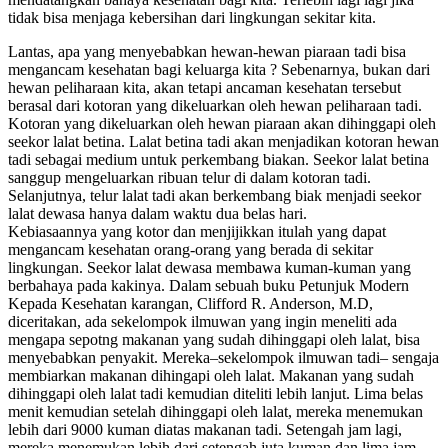
tidak bisa menjaga kebersihan dari lingkungan sekitar kita.
Lantas, apa yang menyebabkan hewan-hewan piaraan tadi bisa
mengancam kesehatan bagi keluarga kita ? Sebenarnya, bukan dari
hewan peliharaan kita, akan tetapi ancaman kesehatan tersebut
berasal dari kotoran yang dikeluarkan oleh hewan peliharaan tadi.
Kotoran yang dikeluarkan oleh hewan piaraan akan dihinggapi oleh
seekor lalat betina. Lalat betina tadi akan menjadikan kotoran hewan
tadi sebagai medium untuk perkembang biakan. Seekor lalat betina
sanggup mengeluarkan ribuan telur di dalam kotoran tadi.
Selanjutnya, telur lalat tadi akan berkembang biak menjadi seekor
lalat dewasa hanya dalam waktu dua belas hari.
Kebiasaannya yang kotor dan menjijikkan itulah yang dapat
mengancam kesehatan orang-orang yang berada di sekitar
lingkungan. Seekor lalat dewasa membawa kuman-kuman yang
berbahaya pada kakinya. Dalam sebuah buku Petunjuk Modern
Kepada Kesehatan karangan, Clifford R. Anderson, M.D,
diceritakan, ada sekelompok ilmuwan yang ingin meneliti ada
mengapa sepotng makanan yang sudah dihinggapi oleh lalat, bisa
menyebabkan penyakit. Mereka–sekelompok ilmuwan tadi– sengaja
membiarkan makanan dihingapi oleh lalat. Makanan yang sudah
dihinggapi oleh lalat tadi kemudian diteliti lebih lanjut. Lima belas
menit kemudian setelah dihinggapi oleh lalat, mereka menemukan
lebih dari 9000 kuman diatas makanan tadi. Setengah jam lagi,
mereka menemukan lebih dari setengah juta kuman dan lima jam