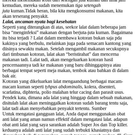
kemudian, mereka sudah menemukan
tiga setengah
juta
kuman.Tidak heran, bila kita mengkonsumsi makanan, kita
akan terserang penyakit.
Lalat, ancaman nyata bagi kesehatan
Seperti yang diterangkan di atas, seekor lalat dalam beberapa jam
bisa “menginfeksi” makanan dengan berjuta-juta kuman. Bagaimana
itu bisa terjadi ? Lalat dalam membawa kotoran bukan saja pda
kakinya yang berbulu, melainkan juga pada semacam kantong yang
diisinya sewaktu makan. Setelah mengambil makanan secukupnya
dari timbunan kotoran, lalat akan “beristirahat” dan mencerna
makanan tadi. Lalat tadi, akan mengeluarkan kotoran hasil
pencernaannya tadi ke makanan yang baru dihinggapinya atau
berbagai tempat seperti meja makan, tembok atau bahkan di dalam
bak air.
Kotoran yang dikeluarkan lalat mengaandung berbagai macam-
macam kuman seperti
tyhpus abdominalis
, kolera, disenteri,
scarlatina, diphteria, polio malahan telur cacing dan parasit usus.
Pendek kata, dimana ada lalat yang hinggap dalam sebuah makanan,
disitulah lalat akan meninggalkan kotoran sudah barang tentu saja,
lalat tadi akan menyebabkan penyakit tertentu. Sumber
Untuk mengatasi gangguan lalat, Anda dapat menggunakan obat
anti lalat yang aman namun effektif dalam mengatasi lalat. adapun
obat anti lalat yang saya sarankan adalah Super Jos dan Top killer.
keduanya adalah anti lalat yang sudah terbukti khasiatnya dan