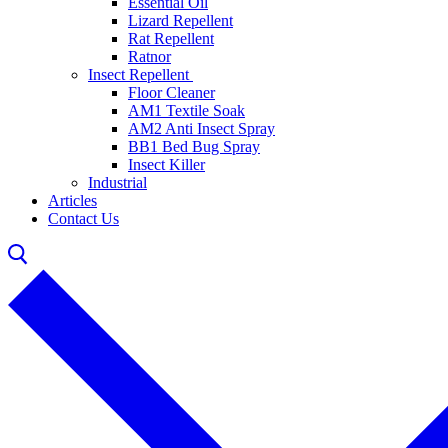
Essential Oil
Lizard Repellent
Rat Repellent
Ratnor
Insect Repellent
Floor Cleaner
AM1 Textile Soak
AM2 Anti Insect Spray
BB1 Bed Bug Spray
Insect Killer
Industrial
Articles
Contact Us