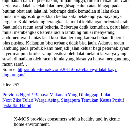
digunakan baik di peternakan, rumah tangga, rumah makan dll. Cara
kerjanya adalah setelah lalat menghisap cairan atau hingap pada
butiran obat anti lalat ini, beberapa detik kemudian si lalat akan
mulai menggosok-gosokkan kedua kaki belakangnya. Sayapnya
tergetar. Kaki belakang terangkat. Ia mulai kehilangan orientasi arah.
Saat itulah racun saraf bekerja. Beberapa detik kemudian, perut lalat
mulai membengkak karena racun lambung mulai menyerang
abdomennya. Lantas lalat kesulitan terbang karena beban di perut
plus pusing. Kalaupun bisa terbang tidak bisa jauh. Adanya racun
lambung pada produk kami menjadi jalan keluar bagi peternak ayam
layer maupun broiler yang tersiksa oleh lalat melalui larvanya yang
susah dimatikan oleh racun kimia yang biasanya hanya mengandung
racun saraf….
Source:
http://dokterternak.com/2011/05/26/bahaya-lalat-bagi-
lingkungan/
Hits: 257
Post
Previous
Previous
Ngeri ! Bahaya Makanan Yang Dihinggapi Lalat
Next
post:
Next
Zika Tulari Warga Asing, Singapura Temukan Kasus Positif
navigation
post:
pada Ibu Hamil
X-MOS provides consumers with a healthy and hygienic
home environment.