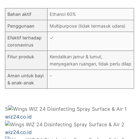
Bahan aktif
Ethanol 60%
Penggunaan
Multipurpose (tidak termasuk udara)
Efektif terhadap
✓
coronavirus
Fitur produk
Kendalikan jamur & lumut,
menyegarkan ruangan, tidak perlu dilap
Aman untuk bayi
–
& anak-anak
5
wiz24.co.id
wiz24.co.id