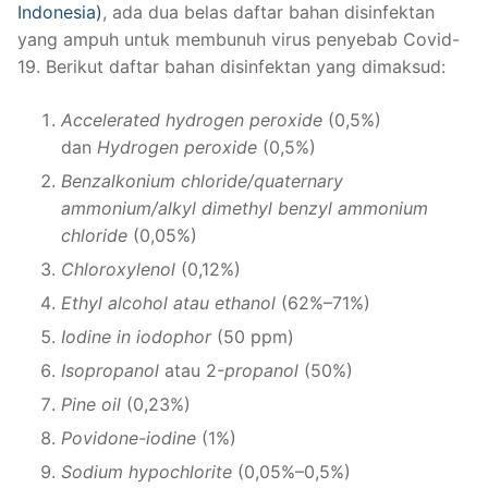
Indonesia)
, ada dua belas daftar bahan disinfektan
yang ampuh untuk membunuh virus penyebab Covid-
19. Berikut daftar bahan disinfektan yang dimaksud:
Accelerated hydrogen peroxide
(0,5%)
dan
Hydrogen peroxide
(0,5%)
Benzalkonium chloride/quaternary
ammonium/alkyl dimethyl benzyl ammonium
chloride
(0,05%)
Chloroxylenol
(0,12%)
Ethyl alcohol atau ethanol
(62%–71%)
Iodine in iodophor
(50 ppm)
Isopropanol
atau 2-
propanol
(50%)
Pine oil
(0,23%)
Povidone-iodine
(1%)
Sodium hypochlorite
(0,05%–0,5%)