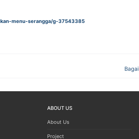
ajikan-menu-serangga/g-37543385
Next
Baga
post:
ABOUT US
About Us
Project