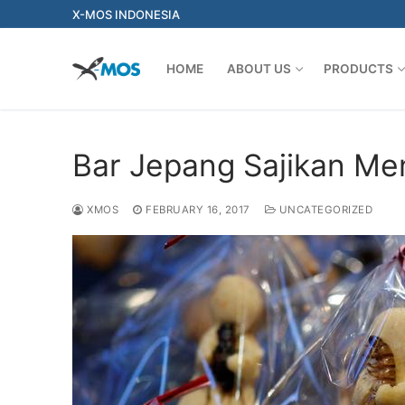
Skip
X-MOS INDONESIA
to
content
HOME
ABOUT US
PRODUCTS
Bar Jepang Sajikan M
XMOS
FEBRUARY 16, 2017
UNCATEGORIZED