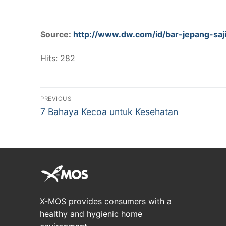
Source:
http://www.dw.com/id/bar-jepang-s
Hits: 282
Post
PREVIOUS
Previous
navigation
7 Bahaya Kecoa untuk Kesehatan
post:
X-MOS provides consumers with a
healthy and hygienic home