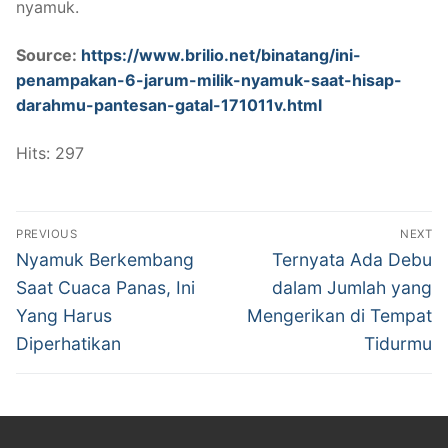
nyamuk.
Source:
https://www.brilio.net/binatang/ini-
penampakan-6-jarum-milik-nyamuk-saat-hisap-
darahmu-pantesan-gatal-171011v.html
Hits: 297
Post
PREVIOUS
NEXT
navigation
Previous
Next
Nyamuk Berkembang
Ternyata Ada Debu
post:
post:
Saat Cuaca Panas, Ini
dalam Jumlah yang
Yang Harus
Mengerikan di Tempat
Diperhatikan
Tidurmu