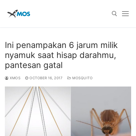
Skip
to
content
Search for:
Ini penampakan 6 jarum milik
nyamuk saat hisap darahmu,
pantesan gatal
XMOS
OCTOBER 16, 2017
MOSQUITO