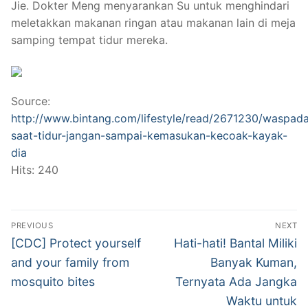
Jie. Dokter Meng menyarankan Su untuk menghindari
meletakkan makanan ringan atau makanan lain di meja
samping tempat tidur mereka.
Source:
http://www.bintang.com/lifestyle/read/2671230/waspad
saat-tidur-jangan-sampai-kemasukan-kecoak-kayak-
dia
Hits: 240
Post
PREVIOUS
NEXT
navigation
Previous
Next
[CDC] Protect yourself
Hati-hati! Bantal Miliki
post:
post:
and your family from
Banyak Kuman,
mosquito bites
Ternyata Ada Jangka
Waktu untuk