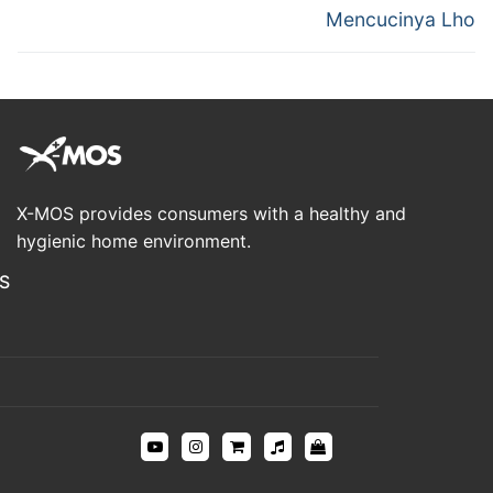
Mencucinya Lho
X-MOS provides consumers with a healthy and
hygienic home environment.
S