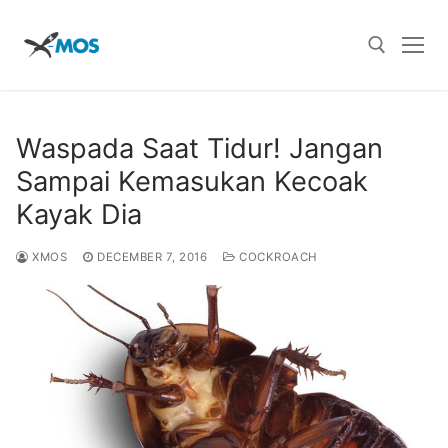
Skip
to
content
Search for:
Waspada Saat Tidur! Jangan
Sampai Kemasukan Kecoak
Kayak Dia
XMOS
DECEMBER 7, 2016
COCKROACH